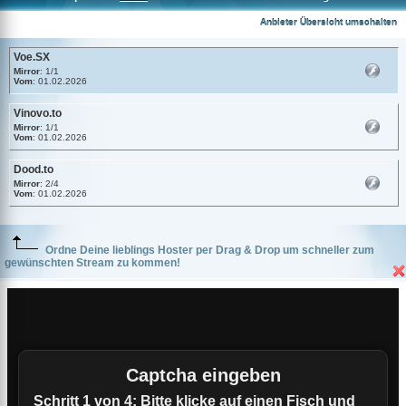
Voe.SX
Anbieter Übersicht umschalten
Voe.SX
Mirror
: 1/1
Vom
: 01.02.2026
Vinovo.to
Mirror
: 1/1
Vom
: 01.02.2026
Dood.to
Mirror
: 2/4
Vom
: 01.02.2026
Ordne Deine lieblings Hoster per Drag & Drop um schneller zum
gewünschten Stream zu kommen!