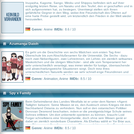
aufmerksam …
Inuyasha, Kagome, Sango, Miroku und Shippou befinden sich auf ihrer
endgültig letzten Reise, um Naraku und den Teufel, den er geschaffen und in
sich aufgenommen hat, zu besiegen. Unentwegt stellen sich ihnen
gefährliche Gegner in den Weg, wobei ihre Freundschaft des Öfteren auf
eine harte Probe gestellt wird, um letztendlich den Frieden in der Welt wieder
herzustellen.
Genre:
Anime
IMDb:
8.6 / 10
Azumanga Daioh
Es geht um die Geschichte von sechs Mädchen vom ersten Tag ihrer
Oberschule bis zum Abschlußexamen für die Universität. Die Sechs - dazu
noch zwei Nebenfiguren, zwei Lehrerinnen, ein Lehrer, ein ziemlich seltsames
Maskottchen und die übrigen Mitschüler - sind alle vom Temperament her
sehr unterschiedlich veranlagt, was immer wieder für lustige, überraschende
und abwechselungsreiche Situationen sorgt. Doch trotz ihres
unterschiedlichen Naturells werden sie sehr schnell enge Freundinnen und
bleiben es auch die ganze Zeit über...
Genre:
Animation
,
Anime
IMDb:
8.5 / 10
Spy x Family
Beim Geheimdienst des Landes Westfalis ist er unter dem Namen »Agent
Twilight« bekannt. Seine Mission ist es, den Ausbruch eines Krieges mit dem
Nachbarland Ostania zu verhindern. Nun soll er den ostanischen Politiker
Donovan Desmond beschatten, indem er die prestigeträchtige Schule seines
Sohnes infiltriert. Um dort unbemerkt operieren zu können, braucht Loid
Forger schnellstens eine Vorzeigefamilie, doch ohne sein Wissen gerät er
dabei an ziemlich sonderbare Charaktere. Als Ehefrau wählt er Yor Briar aus,
eine Büroangestellte, die gerne einen Ehemann hätte, um ihre Freunde zu
beeindrucken. In Wahrheit ist sie jedoch auch als »Thorn Princess«, eine
Genre:
Anime
IMDb:
8.5 / 10
gefährliche Auftragsmörderin, bekannt. Die Hochzeit bietet ihr die perfekte