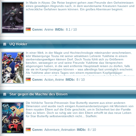
In Made in Abyss: Die Reise beginnt gehen zwei Freunde den Geheimnissen
eines gewaltigen Abgrunds nach, in dem wundersame Kreaturen hausen und
schreckliche Gefahren lauern können. Ein großes Abenteuer beginnt.
Genre:
Anime
IMDb:
8.1 / 10
UQ Holder
In einer Welt, in der Magie und Hochtechnologie miteinander verschmelzen,
lebt Waisenjunge Touta mit seiner attraktiven Lehrerin Yukihime in einem
sterbenslangweiligen kleinen Dorf. Doch Touta fühlt sich zu Größerem
berufen, weswegen er und seine Freunde Yukihime das Versprechen
abgerungen haben, in die weit entfernte Hauptstadt reisen zu dürfen, falls
sie sie im Kampf besiegen können – was allerdings fast unmöglich erscheint.
Als Yukihime aber eines Tages von einem mysteriösen Kopfgeldjäger
attackiert wird, rettet Touta ihr nur knapp das Leben und wird dabei selbst
schwer verletzt. Doch noch bevor ihr Schüler seinen Wunden erliegt, bittet
Genre:
Action
,
Anime
IMDb:
8 / 10
Yukihime ihn, ihr Blut zu trinken. Nur so könne er dem sicheren Tod
entgehen. In diesem Moment ahnt Touta noch nicht, dass schon wenige
Sekunden später ein Abenteuer epischen Ausmaßes beginnen wird!
Star gegen die Mächte des Bösen
Die fröhliche Teenie-Prinzessin Star Butterfly stammt aus einer anderen
Dimension und wurde nach einigen Auseinandersetzungen mit Monstern von
ihren royalen Eltern auf die Erde geschickt, um in Sicherheit bei der Familie
Diaz zu leben. Doch so ruhig wie von den Eltern erhofft ist das neue Leben
für Star Butterfly selbstverständlich nicht... Staffeln:
Genre:
Adventure
,
Animation
IMDb:
8 / 10