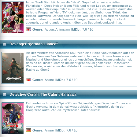
In der Stadt Sternbild leben die "Next": Superhelden mit speziellen
Fähigkeiten. Diese Helden lösen Fälle und retten Leben, um gesponsort zu
werden oder "Heldenpunkte" zu sammeln und ihre Taten werden durch das
beliebte Programm "Hero TV" dokumentiert, das jährlich den "König der
Helden" auswählt. Der altgediente Held Wild Tiger zog es stets vor alleine zu
arbeiten, aber nun wurde ihm ein Anfänger namens Barnaby Brooks Jr.
zugeteilt, der eine andere Ansicht über das Superheldendasein hat.
Genre:
Action
,
Animation
IMDb:
7.6 / 10
Revenger *german subbed*
Als der meisterhafte Assassine Usui Yuen eine Reihe von Attentaten auf den
großen Samurai-Clan Satsuma untersucht, trifft er auf Kurima Raizo – ein
Mitglied und Überlebender eines der Anschläge. Gemeinsam entdecken sie,
dass es bei diesen Morden um mehr geht als um gestohlene Ressourcen.
Werden sie, je näher sie der Wahrheit kommen, lebend davonkommen, um
Rache zu üben?
Genre:
Anime
IMDb:
7.6 / 10
Detective Conan: The Culprit Hanzawa
Es handelt sich um ein Spin-Off des Original-Mangas Detective Conan von
Gosho Aoyama, in dem der schwarz gekleidete "Kriminelle", der in der
Hauptserie auftaucht, die mysteriösen Täter darstellt.
Genre:
Anime
IMDb:
7.6 / 10