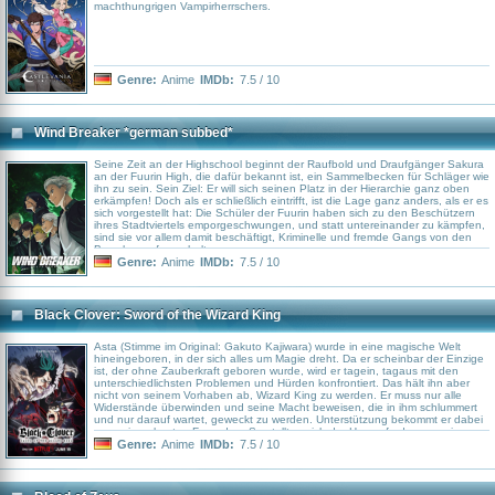
machthungrigen Vampirherrschers.
Genre:
Anime
IMDb:
7.5 / 10
Wind Breaker *german subbed*
Seine Zeit an der Highschool beginnt der Raufbold und Draufgänger Sakura
an der Fuurin High, die dafür bekannt ist, ein Sammelbecken für Schläger wie
ihn zu sein. Sein Ziel: Er will sich seinen Platz in der Hierarchie ganz oben
erkämpfen! Doch als er schließlich eintrifft, ist die Lage ganz anders, als er es
sich vorgestellt hat: Die Schüler der Fuurin haben sich zu den Beschützern
ihres Stadtviertels emporgeschwungen, und statt untereinander zu kämpfen,
sind sie vor allem damit beschäftigt, Kriminelle und fremde Gangs von den
Bewohnern fernzuhalten.
Genre:
Anime
IMDb:
7.5 / 10
Black Clover: Sword of the Wizard King
Asta (Stimme im Original: Gakuto Kajiwara) wurde in eine magische Welt
hineingeboren, in der sich alles um Magie dreht. Da er scheinbar der Einzige
ist, der ohne Zauberkraft geboren wurde, wird er tagein, tagaus mit den
unterschiedlichsten Problemen und Hürden konfrontiert. Das hält ihn aber
nicht von seinem Vorhaben ab, Wizard King zu werden. Er muss nur alle
Widerstände überwinden und seine Macht beweisen, die in ihm schlummert
und nur darauf wartet, geweckt zu werden. Unterstützung bekommt er dabei
von seinen besten Freunden. So stellt er sich der Herausforderung seines
Lebens und macht sich auf, um die Aufnahmeprüfung in einen der
Genre:
Anime
IMDb:
7.5 / 10
magischen Ritterorden zu meistern. Zu dem Zeitpunkt weiß er noch nicht, was
ihn erwartet und was es mit den bösen Kräften, die in dieser Welt lauern, auf
sich hat.