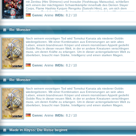
mit Zenitsu (Hiro Shimono) und Inosuke (Yoshitsugu Matsuoka), schließen
sich einem der mächtigsten Schwertkämpfer innerhalb des Demon Slayer
Corps, Flame Hashira Kyojuro Rengoku (Satoshi Hino), an, um sich dem
Dämon an Bord des Mugen-Zugs zu stellen, der sich auf dem Weg ins
Verderben befindet.
Genre:
Anime
IMDb:
8.2 / 10
Re: Monster
Nach seinem vorzeitigen Tod wird Tomokui Kanata als niederer Goblin
wiedergeboren. Mit einer Kombination aus Erinnerungen an sein altes
Leben, einem brandneuen Körper und einem monströsen Appetit gedeiht
Goblin Rou in dieser neuen Welt, in der er andere Kreaturen verschlingen
muss, um deren Kräfte zu erlangen. Um in dieser actiongeladenen Welt zu
überleben, braucht man Stärke, Intelligenz und einen starken Magen.
Genre:
Anime
IMDb:
8.2 / 10
Re: Monster
Nach seinem vorzeitigen Tod wird Tomokui Kanata als niederer Goblin
wiedergeboren. Mit einer Kombination aus Erinnerungen an sein altes
Leben, einem brandneuen Körper und einem monströsen Appetit gedeiht
Goblin Rou in dieser neuen Welt, in der er andere Kreaturen verschlingen
muss, um deren Kräfte zu erlangen. Um in dieser actiongeladenen Welt zu
überleben, braucht man Stärke, Intelligenz und einen starken Magen.
Genre:
Anime
IMDb:
8.2 / 10
Made in Abyss: Die Reise beginnt