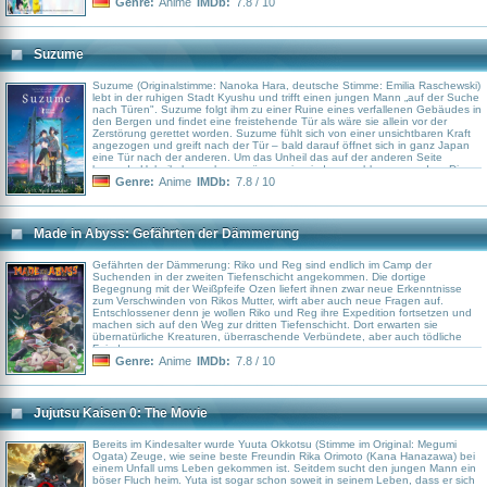
Genre:
Anime
IMDb:
7.8 / 10
Suzume
Suzume (Originalstimme: Nanoka Hara, deutsche Stimme: Emilia Raschewski)
lebt in der ruhigen Stadt Kyushu und trifft einen jungen Mann „auf der Suche
nach Türen". Suzume folgt ihm zu einer Ruine eines verfallenen Gebäudes in
den Bergen und findet eine freistehende Tür als wäre sie allein vor der
Zerstörung gerettet worden. Suzume fühlt sich von einer unsichtbaren Kraft
angezogen und greift nach der Tür – bald darauf öffnet sich in ganz Japan
eine Tür nach der anderen. Um das Unheil das auf der anderen Seite
lauernde Unheil abzuwehren, müssen sie wieder geschlossen werden. Die
Orte, an die sie kommt, haben einen Himmel, an dem alle Tageszeiten
Genre:
Anime
IMDb:
7.8 / 10
miteinander zu verschmelzen scheinen – Sterne, Sonnenuntergang und der
Morgenhimmel.
Made in Abyss: Gefährten der Dämmerung
Gefährten der Dämmerung: Riko und Reg sind endlich im Camp der
Suchenden in der zweiten Tiefenschicht angekommen. Die dortige
Begegnung mit der Weißpfeife Ozen liefert ihnen zwar neue Erkenntnisse
zum Verschwinden von Rikos Mutter, wirft aber auch neue Fragen auf.
Entschlossener denn je wollen Riko und Reg ihre Expedition fortsetzen und
machen sich auf den Weg zur dritten Tiefenschicht. Dort erwarten sie
übernatürliche Kreaturen, überraschende Verbündete, aber auch tödliche
Feinde.
Genre:
Anime
IMDb:
7.8 / 10
Jujutsu Kaisen 0: The Movie
Bereits im Kindesalter wurde Yuuta Okkotsu (Stimme im Original: Megumi
Ogata) Zeuge, wie seine beste Freundin Rika Orimoto (Kana Hanazawa) bei
einem Unfall ums Leben gekommen ist. Seitdem sucht den jungen Mann ein
böser Fluch heim. Yuta ist sogar schon soweit in seinem Leben, dass er sich