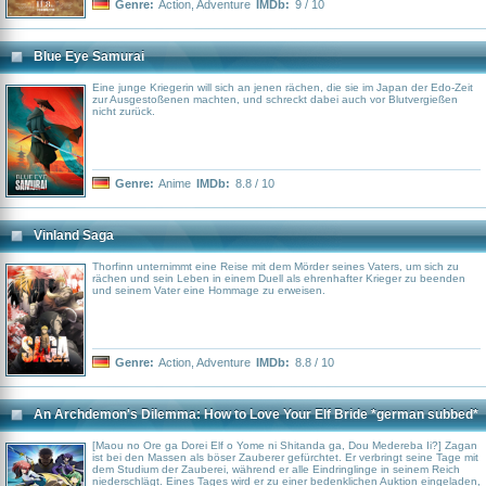
Genre:
Action
,
Adventure
IMDb:
9 / 10
Blue Eye Samurai
Eine junge Kriegerin will sich an jenen rächen, die sie im Japan der Edo-Zeit
zur Ausgestoßenen machten, und schreckt dabei auch vor Blutvergießen
nicht zurück.
Genre:
Anime
IMDb:
8.8 / 10
Vinland Saga
Thorfinn unternimmt eine Reise mit dem Mörder seines Vaters, um sich zu
rächen und sein Leben in einem Duell als ehrenhafter Krieger zu beenden
und seinem Vater eine Hommage zu erweisen.
Genre:
Action
,
Adventure
IMDb:
8.8 / 10
An Archdemon's Dilemma: How to Love Your Elf Bride *german subbed*
[Maou no Ore ga Dorei Elf o Yome ni Shitanda ga, Dou Medereba Ii?] Zagan
ist bei den Massen als böser Zauberer gefürchtet. Er verbringt seine Tage mit
dem Studium der Zauberei, während er alle Eindringlinge in seinem Reich
niederschlägt. Eines Tages wird er zu einer bedenklichen Auktion eingeladen,