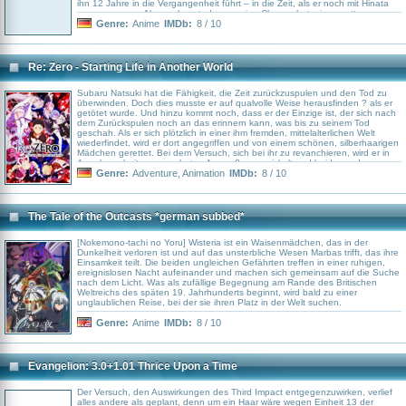
ihn 12 Jahre in die Vergangenheit führt – in die Zeit, als er noch mit Hinata
zusammen war. Als er erkennt, dass er eine Chance hat, sie zu retten,
entscheidet sich Takemichi dazu, die Tokyo Manji Gang zu infiltrieren und die
Genre:
Anime
IMDb:
8 / 10
Ränge zu erklimmen, um die Zukunft umzuschreiben und Hinata vor ihrem
tragischen Schicksal zu bewahren.
Re: Zero - Starting Life in Another World
Subaru Natsuki hat die Fähigkeit, die Zeit zurückzuspulen und den Tod zu
überwinden. Doch dies musste er auf qualvolle Weise herausfinden ? als er
getötet wurde. Und hinzu kommt noch, dass er der Einzige ist, der sich nach
dem Zurückspulen noch an das erinnern kann, was bis zu seinem Tod
geschah. Als er sich plötzlich in einer ihm fremden, mittelalterlichen Welt
wiederfindet, wird er dort angegriffen und von einem schönen, silberhaarigen
Mädchen gerettet. Bei dem Versuch, sich bei ihr zu revanchieren, wird er in
Angelegenheiten ungeahnten Ausmaßes verwickelt und beide werden
getötet. Kann er diesem tödlichen Fluch entkommen?
Genre:
Adventure
,
Animation
IMDb:
8 / 10
The Tale of the Outcasts *german subbed*
[Nokemono-tachi no Yoru] Wisteria ist ein Waisenmädchen, das in der
Dunkelheit verloren ist und auf das unsterbliche Wesen Marbas trifft, das ihre
Einsamkeit teilt. Die beiden ungleichen Gefährten treffen in einer ruhigen,
ereignislosen Nacht aufeinander und machen sich gemeinsam auf die Suche
nach dem Licht. Was als zufällige Begegnung am Rande des Britischen
Weltreichs des späten 19. Jahrhunderts beginnt, wird bald zu einer
unglaublichen Reise, bei der sie ihren Platz in der Welt suchen.
Genre:
Anime
IMDb:
8 / 10
Evangelion: 3.0+1.01 Thrice Upon a Time
Der Versuch, den Auswirkungen des Third Impact entgegenzuwirken, verlief
alles andere als geplant, denn um ein Haar wäre wegen Einheit 13 der