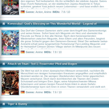
den eigenen Tod herbeisehnt. Als ihn schließlich der stärkste Jujuzist, Satoru
Gojo (Yuichi Nakamura), an der städtischen Jujutsu-Akademie in Tokyo
aufnimmt, gewinnt Yuta jedoch neuen Lebensmut – und fasst endlich den
Mut, den Flucht ein für allemal zu brechen.
Genre:
Action
,
Anime
IMDb:
7.8 / 10
Konosuba!: God's Blessing on This Wonderful World! - Legend of
Crimson
Das Dorf der Crimson Damonen steht unter dem Angriff des Damonenkonigs
und seiner Armee. Sofort fasst sich Megumin ein Herz und uberredet ihre
Freunde zur Reise in ihre alte Heimat. Nach dem herzerwarmenden
Wiedersehen zwischen Megumin, ihren Eltern und alten Freunden, beginnt
die grose Schlacht gegen den Damonen-General: Silvia! Der weltweite Isekai-
Animehit erhalt seine langersehnte Fortsetzung! Fan-Liebling Megumin und
ihr Heimatdorf Crimson Demon Village stehen im Mittelpunkt des neuen
Comedy /Fantasy-Highlights.
Genre:
Anime
IMDb:
7.8 / 10
Attack on Titan - Teil 1: Feuerroter Pfeil und Bogen
Die Welt hat sich in einen dystopischen Albtraum verwandelt, nachdem die
Menschheit von riesigen humanoiden Kreaturen angegriffen und empfindlich
dezimiert worden ist. Die wenigen Überlebenden leben hinter gigantischen
Mauern verschanzt. Doch dann durchbrechen die Titanen den ersten
Schutzwall und bringen Eren Jäger, seine Adoptivschwester Mikasa
Ackermann und seinen besten Freund Armin Arlert in akute Gefahr.
Glücklicherweise kann sich Eren in einen Titanen verwandeln und stellt sich
den riesigen Monstern entgegen...
Genre:
Anime
IMDb:
7.6 / 10
Tiger & Bunny