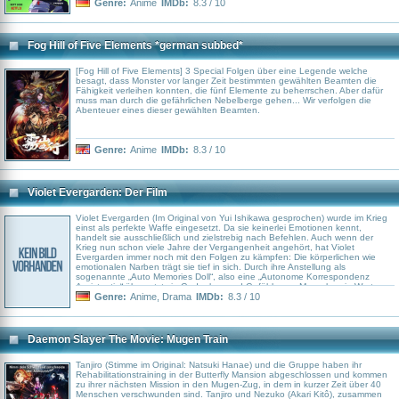
Genre:
Anime
IMDb:
8.3 / 10
Fog Hill of Five Elements *german subbed*
[Fog Hill of Five Elements] 3 Special Folgen über eine Legende welche
besagt, dass Monster vor langer Zeit bestimmten gewählten Beamten die
Fähigkeit verleihen konnten, die fünf Elemente zu beherrschen. Aber dafür
muss man durch die gefährlichen Nebelberge gehen... Wir verfolgen die
Abenteuer eines dieser gewählten Beamten.
Genre:
Anime
IMDb:
8.3 / 10
Violet Evergarden: Der Film
Violet Evergarden (Im Original von Yui Ishikawa gesprochen) wurde im Krieg
einst als perfekte Waffe eingesetzt. Da sie keinerlei Emotionen kennt,
handelt sie ausschließlich und zielstrebig nach Befehlen. Auch wenn der
Krieg nun schon viele Jahre der Vergangenheit angehört, hat Violet
Evergarden immer noch mit den Folgen zu kämpfen: Die körperlichen wie
emotionalen Narben trägt sie tief in sich. Durch ihre Anstellung als
sogenannte „Auto Memories Doll“, also eine „Autonome Korrespondenz
Assistentin“ übersetzt sie Gedanken und Gefühle von Menschen in Worte
und überbringt diese als Briefe. Dabei begegnet Violet vielen verschiedenen
Genre:
Anime
,
Drama
IMDb:
8.3 / 10
Menschen und Formen der Liebe – und beginnt selbst zu begreifen, was ihr
einst ein besonderer Mensch auf dem Schlachtfeld anvertraute...
Daemon Slayer The Movie: Mugen Train
Tanjiro (Stimme im Original: Natsuki Hanae) und die Gruppe haben ihr
Rehabilitationstraining in der Butterfly Mansion abgeschlossen und kommen
zu ihrer nächsten Mission in den Mugen-Zug, in dem in kurzer Zeit über 40
Menschen verschwunden sind. Tanjiro und Nezuko (Akari Kitô), zusammen