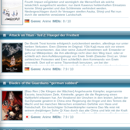
Fourth Impact eingeleitet und womöglich die Menschheit als solche
tatsächlich ausgelöscht worden; nur dank Kaworus heldenhaften Einsatzes
konnte Shinji gerettet und das Schlimmste verhindert werden.
Niedergeschlagen durch ihr Versagen streifen Asuka, Shinji und Rei nun
durch die weiterhin verwüstete Landschaft.
Genre:
Anime
IMDb:
8 / 10
Attack on Titan - Teil 2: Fluegel der Freiheit
Der Bezirk Trost konnte erfolgreich zurückerobert werden, allerdings nur unter
herben Verlusten. Eren (Stimme im Original: Yûki Kaji) muss sich vor einem
Tribunal verantworten, das über seine Zukunft bestimmen soll: Entweder er
geht zur Militärpolizei, die ihm allerdings nicht über den Weg traut, oder er
schließt sich dem Aufklärungstrupp von Erwin Smith (Daisuke Ono) an. Unter
zahlreichen Protesten wird Eren schließlich dem Kommando von Erwin
unterstellt. Dort soll er seine Titanenkraft benutzen, um bei der
Rückeroberung der Mauer Maria zu helfen. Doch Eren ist nicht der einzige,
dem eine schwierige Mission bevorsteht: Auch seine Freunde müssen sich
Genre:
Anime
IMDb:
7.9 / 10
überlegen, ob sie ihr Leben dafür riskieren wollen…
Blades of the Guardians *german subbed*
[Biao Ren | Die Klingen der Wächter] Angeheuerte Kämpfer, sogenannte
Escorts, beschützen Ziele, Kriminelle, gegen die die Regierung einen
Haftbefehl erlassen hat. Am Vorabend der Unruhen in den letzten Jahren der
Sui-Dynastie gewinnt in China eine Regierung der Angst und des Terrors die
Macht und bei manchen Menschen entstehen Gefühle von Hass und
Feindschaft. Ein berüchtigter Schwertkämpfer namens Dao Ma reist mit
seinem dreijährigen Sohn Qi Xiao durch das alte China und lebt mit der Kraft
seines Schwertes. Eines Tages nimmt Dao Ma eine Mission an, für die er in
die Stadt Changan geführt wird. Doch auf dem Weg dorthin wird er von
Genre:
Anime
IMDb:
7.9 / 10
menschenfressenden Dämonen angegriffen. Gegen diesen neuen Feind
kann er sich zwar behaupten, trotzdem kann er nicht verhindern, dass sich
die Bedrohung immer weiter ausbreitet...