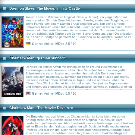
Gelegenheit, ihre Identität geheim zu halten. Und auch sein Adoptivkind
Anya hat ein Geheimnis, denn durch genetische Experimente wurde ihr
Körper so verändert, dass sie nun die Gedanken anderer Leute lesen kann.
Daemon Slayer The Movie: Infinity Castle
Können diese drei grundverschiedenen
Tanjiro Kamado (Stimme im Original: Natsuki Hanae), ein junger Mann mit
einem starken Sinn für Gerechtigkeit und Familie, erlebt eine Tragödie, als
seine Familie von einem Dämon brutal ermordet wird. Nur seine jüngere
Schwester Nezuko (Akari Kito) überlebt – doch sie wird selbst in einen Dämon
verwandelt. Fest entschlossen, sie zu retten und den Tod seiner Familie zu
rächen, schließt sich Tanjiro dem Demon Slayer Corps an, einer Organisation,
die es sich zur Aufgabe gemacht hat, Dämonen zu bekämpfen. Während er
sich den Herausforderungen seiner Ausbildung und gefährlichen Missionen
stellt, kämpft Tanjiro nicht nur gegen mächtige Dämonen, sondern auch
Genre:
Anime
IMDb:
8.5 / 10
gegen die Verzweiflung, seine Schwester wieder zu dem Menschen zu
machen, den er einst kannte.
Chainsaw Man *german subbed*
Denji lebt in tiefster Armut mit seinem einzigen Freund zusammen: ein
Kettensägenteufel namens Pochita. Sein Vater hat ihn auf einem großen
Schuldenberg sitzen lassen und seitdem hangelt sich Denji von einem
Tiefpunkt zum nächsten. Zusammen mit Pochita macht er Jagd auf Teufel,
um seine viel zu hohen Schulden zu tilgen und ein normales Leben zu
führen. Das Glück ist ihm nicht hold und so wird Denji eines Tages verraten
und hinterrücks erstochen. Als sein Bewusstsein schwindet, schließt er einen
Vertrag mit Pochita und wird als „Chainsaw Man“ wiederbelebt – ein Mann mit
dem Herzen eines Teufels.
Genre:
Anime
IMDb:
8.5 / 10
Chainsaw Man - The Movie: Reze Arc
Die Entstehungsgeschichte des Chainsaw Man ist kompliziert. An deren
Anfang steht Denji (Stimme im japanischen Original: Kikunosuke Toya;
deutsche Synchronstimme: Alex Friedland), der als Teufelsjäger die Schulden
seiner Eltern bei den Yakuza begleichen will. Doch die Mafia macht kurzen
Prozess und legt ihn um. Doch vor seinem potenziell letzten Atemzug einigt
er sich mit seinem Teufelshund Pochita (Shiori Izawa; Charlotte Uhlig) auf