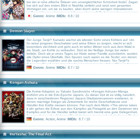
bei der er eine elfische Sklavin von unvergleichlicher Schönheit findet. Zagan
hat sich auf den ersten Blick in Nephilia verliebt und setzt sein gesamtes
Vermögen ein, um sie zu kaufen, aber durch seine wenigen Interaktionen
weiß er nicht so recht, wie er mit ihr umgehen soll. So beginnt das
unbeholfene Zusammenleben eines Zauberers, der nicht weiß, wie er seine
Genre:
Anime
IMDb:
8.8 / 10
Liebe vermitteln soll und seiner Sklavin, die sich nach ihrem Herrn sehnt, aber
genauso wenig Erfahrung hat.
Demon Slayer
Der Junge Tanjir? Kamado wächst als ältester Sohn eines Köhlers auf. Um
für seine jüngeren Geschwister und seine Eltern zu sorgen, macht er sich
besonders viel Arbeit und geht auch im tiefen Winter noch aus dem Wald in
die Stadt, um Kohle zu verkaufen. Dort ist der fleißige Junge bei vielen
beliebt. Doch als er eines Tages zur Hütte seiner Familie zurückkehrt, wurden
alle Opfer eines Überfalls. Den Spuren nach waren es die Teufel, von denen
die Legenden erzählen und die nachts Menschen fressen. Nur Tanjir?s
Schwester Nezuko atmet noch, also nimmt er sie mit auf dem Weg in die
Stadt. Unterwegs stellt sich jedoch heraus, dass sie auch zu einem Teufel
Genre:
Anime
IMDb:
8.7 / 10
und damit zu einer Gefahr geworden ist. Sie treffen auf Giy? Tomioka, der die
Dämonen jagt. Er will Nezuko töten, doch Tanjir? will seine kleine Schwester
beschützen. Es kommt zum Kampf, in dem auch Nezuko ihren Bruder
beschützt. Tomioka lässt sie daher schließlich beide leben und schickt sie zu
Kengan Ashura
seinem Meister Sakonji Urokodaki.
Die Anime-Adaption zu Yabako Sandrovichs »Kengan Ashura«-Manga
entführt uns in die Edo-Epoche Japans. Zu dieser Zeit ist es völlig natürlich,
dass in verschiedenen Regionen Japans Gladiatorenarenen existieren, in
denen mächtige Krieger als Zeitvertreib für reiche Geschäftsleute und
Händler ihre Kräfte messen können. Frei nach dem Motto »The winner takes
it all« gehen die Erlöse aus den Kämpfen als Preisgeld an den Gewinner des
Kampfes und für die Händler selbst bietet sich hiermit eine gute Gelegenheit,
ihre anscheinend unlösbaren Streitigkeiten untereinander beizulegen. Doch
die Arenalandschaft soll sich schlagartig ändern, als der mysteriöse Tokita
Genre:
Action
,
Anime
IMDb:
8.7 / 10
Ouma auf der Bildfläche erscheint. Seinen Spitznamen »Ashura« hat der
mächtige Krieger sich in jedem Fall verdient, denn seine Macht kennt keine
Grenzen. In den brutalen Wettkämpfen stürzt er sich wie besessen von
Gewalt ins Getümmel und richtet seine Gegner nach allen Regeln der Kunst
InuYasha: The Final Act
zu Boden … Seine Fähigkeiten bleiben natürlich nicht lange unentdeckt und
so wird der Vorsitzende der Nogi-Gruppe, Hideki Nogi, auf den »Arenatitan«