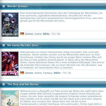
Murder Drones
Eine herzerwärmende Geschichte über den Untergang der Menschheit. Uzi,
eine autonome, jugendliche Arbeiterdrohne, freundet sich mit der
optimistischen und doch zerstörerischen Demontagedrohne N an, was nicht
gerade gut für die Menschheit sein kann.
Genre:
Anime
IMDb:
7.5 / 10
No Game No Life: Zero
Disboard wird von einem verheerenden Krieg erschüttert. Das Land wird
verwüstet, Sterne werden zerstört und die Menschheit steht kurz vor ihrer
Vernichtung. Inmitten des Chaos taucht ein junger Mann namens Riku auf,
der fest an eine goldene Zukunft glaubt. In diese will er die Menschheit
führen. Seine Abenteuer führen ihn in eine verfallene Elfenstadt. Dort lernt er
die Androidin Shuvi kennen, die nur einen Wunsch hat: Sie will wissen, was
es bedeutet, ein menschliches Herz zu besitzen.
Genre:
Anime
,
Fantasy
IMDb:
7.5 / 10
The Boy and the Heron
Während eines Luftangriffs auf Tokio kommt die Mutter des zwölf Jahre alten
Jungen Mahito Maki (Stimme im japanischen Original: Soma Santoki) ums
Leben. Als sein Vater daraufhin die jüngere Schwester seiner verstorbenen
Frau heiratet und mir seiner Familie aus der Stadt aufs Land zieht, beginnt
für Mahito eine schwere Zeit. Dieser kann sich mit der neuen
Familiensituation nämlich überhaupt nicht anfreunden. Schon bald stößt er