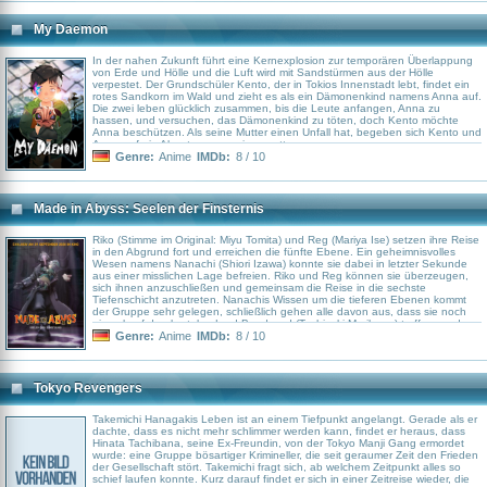
My Daemon
In der nahen Zukunft führt eine Kernexplosion zur temporären Überlappung
von Erde und Hölle und die Luft wird mit Sandstürmen aus der Hölle
verpestet. Der Grundschüler Kento, der in Tokios Innenstadt lebt, findet ein
rotes Sandkorn im Wald und zieht es als ein Dämonenkind namens Anna auf.
Die zwei leben glücklich zusammen, bis die Leute anfangen, Anna zu
hassen, und versuchen, das Dämonenkind zu töten, doch Kento möchte
Anna beschützen. Als seine Mutter einen Unfall hat, begeben sich Kento und
Anna auf ein Abenteuer, um sie zu retten.
Genre:
Anime
IMDb:
8 / 10
Made in Abyss: Seelen der Finsternis
Riko (Stimme im Original: Miyu Tomita) und Reg (Mariya Ise) setzen ihre Reise
in den Abgrund fort und erreichen die fünfte Ebene. Ein geheimnisvolles
Wesen namens Nanachi (Shiori Izawa) konnte sie dabei in letzter Sekunde
aus einer misslichen Lage befreien. Riko und Reg können sie überzeugen,
sich ihnen anzuschließen und gemeinsam die Reise in die sechste
Tiefenschicht anzutreten. Nanachis Wissen um die tieferen Ebenen kommt
der Gruppe sehr gelegen, schließlich gehen alle davon aus, dass sie noch
einmal auf den brutalen Lord Bondrewd (Toshiyuki Morikawa) treffen werden.
Dieser bewacht ausgerechnet den einzigen Zugang zur sechsten Ebene in
Genre:
Anime
IMDb:
8 / 10
Idofront. Nur wenn es der Gruppe gelingt, Bondrewd auszuschalten und den
Altar zur sechsten Schicht zu passieren, kommen sie dem Expeditionsziel
einen gewaltigen Schritt näher.
Tokyo Revengers
Takemichi Hanagakis Leben ist an einem Tiefpunkt angelangt. Gerade als er
dachte, dass es nicht mehr schlimmer werden kann, findet er heraus, dass
Hinata Tachibana, seine Ex-Freundin, von der Tokyo Manji Gang ermordet
wurde: eine Gruppe bösartiger Krimineller, die seit geraumer Zeit den Frieden
der Gesellschaft stört. Takemichi fragt sich, ab welchem Zeitpunkt alles so
schief laufen konnte. Kurz darauf findet er sich in einer Zeitreise wieder, die