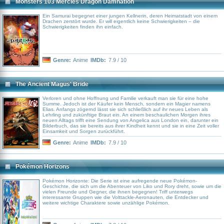
Monsters 103 Mercies Dragon Damnation
Ein Samurai begegnet einer jungen Kellnerin, deren Heimatstadt von einem
Drachen zerstört wurde. Er will eigentlich keine Schwierigkeiten – die
Schwierigkeiten finden ihn einfach.
Genre:
Anime
IMDb:
7.9 / 10
The Ancient Magus' Bride
Verloren und ohne Hoffnung und Familie verkauft man sie für eine hohe
Summe. Jedoch ist der Käufer kein Mensch, sondern ein Magier namens
Elias. Anfangs zögernd lässt sie sich schließlich auf ihr neues Leben als
Lehrling und zukünftige Braut ein. An einem beschaulichen Morgen ihres
neuen Alltags trifft eine Sendung von Angelica aus London ein, darunter ein
Bilderbuch, das sie bereits aus ihrer Kindheit kennt und sie in eine Zeit voller
Einsamkeit und Sorgen zurückführt.
Genre:
Anime
IMDb:
7.9 / 10
Pokémon Horizons
Pokémon Horizonte: Die Serie ist eine aufregende neue Pokémon-
Geschichte, die sich um die Abenteuer von Liko und Rory dreht, sowie um die
vielen Freunde und Gegner, die ihnen begegnen! Triff unterwegs
interessante Gruppen wie die Volttackle-Aeronauten, die Entdecker und
weitere wichtige Charaktere sowie unzählige Pokémon.