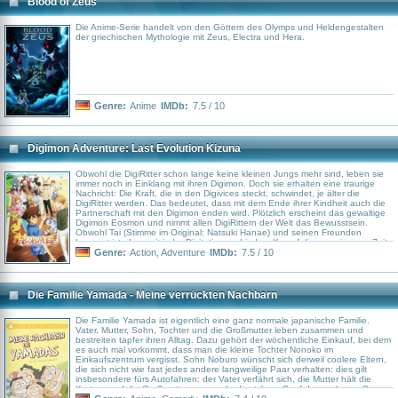
Blood of Zeus
Die Anime-Serie handelt von den Göttern des Olymps und Heldengestalten
der griechischen Mythologie mit Zeus, Electra und Hera.
Genre:
Anime
IMDb:
7.5 / 10
Digimon Adventure: Last Evolution Kizuna
Obwohl die DigiRitter schon lange keine kleinen Jungs mehr sind, leben sie
immer noch in Einklang mit ihren Digimon. Doch sie erhalten eine traurige
Nachricht: Die Kraft, die in den Digivices steckt, schwindet, je älter die
DigiRitter werden. Das bedeutet, dass mit dem Ende ihrer Kindheit auch die
Partnerschaft mit den Digimon enden wird. Plötzlich erscheint das gewaltige
Digimon Eosmon und nimmt allen DigiRittern der Welt das Bewusstsein.
Obwohl Tai (Stimme im Original: Natsuki Hanae) und seinen Freunden
bewusst ist, dass mit jeder Digitation und jedem Kampf die gemeinsame Zeit
weiter verkürzt wird, sehen sie keinen anderen Ausweg, als in einem letzten
Genre:
Action
,
Adventure
IMDb:
7.5 / 10
Kampf gegen das Böse anzutreten.
Die Familie Yamada - Meine verrückten Nachbarn
Die Familie Yamada ist eigentlich eine ganz normale japanische Familie.
Vater, Mutter, Sohn, Tochter und die Großmutter leben zusammen und
bestreiten tapfer ihren Alltag. Dazu gehört der wöchentliche Einkauf, bei dem
es auch mal vorkommt, dass man die kleine Tochter Nonoko im
Einkaufszentrum vergisst. Sohn Noburo wünscht sich derweil coolere Eltern,
die sich nicht wie fast jedes andere langweilige Paar verhalten: dies gilt
insbesondere fürs Autofahren: der Vater verfährt sich, die Mutter hält die
Karte – und die Großmutter muss unbedingt ihren Senf dazugeben... So