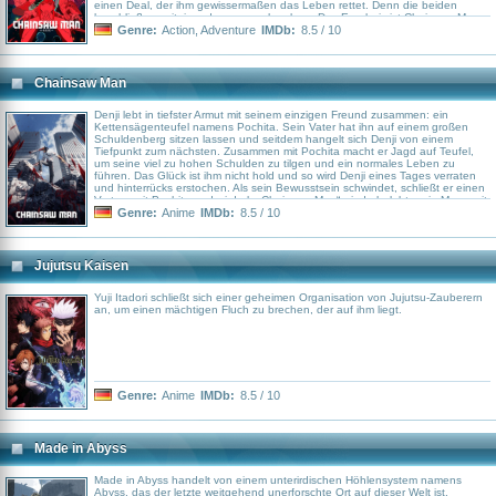
einen Deal, der ihm gewissermaßen das Leben rettet. Denn die beiden
beschließen, miteinander zu verschmelzen. Das Ergebnis ist Chainsaw Man,
dessen Welt nun plötzlich von dem aufgetauchten Mädchen Reze (Reina
Genre:
Action
,
Adventure
IMDb:
8.5 / 10
Ueda) durcheinandergebracht wird.
Chainsaw Man
Denji lebt in tiefster Armut mit seinem einzigen Freund zusammen: ein
Kettensägenteufel namens Pochita. Sein Vater hat ihn auf einem großen
Schuldenberg sitzen lassen und seitdem hangelt sich Denji von einem
Tiefpunkt zum nächsten. Zusammen mit Pochita macht er Jagd auf Teufel,
um seine viel zu hohen Schulden zu tilgen und ein normales Leben zu
führen. Das Glück ist ihm nicht hold und so wird Denji eines Tages verraten
und hinterrücks erstochen. Als sein Bewusstsein schwindet, schließt er einen
Vertrag mit Pochita und wird als „Chainsaw Man“ wiederbelebt – ein Mann mit
dem Herzen eines Teufels.
Genre:
Anime
IMDb:
8.5 / 10
Jujutsu Kaisen
Yuji Itadori schließt sich einer geheimen Organisation von Jujutsu-Zauberern
an, um einen mächtigen Fluch zu brechen, der auf ihm liegt.
Genre:
Anime
IMDb:
8.5 / 10
Made in Abyss
Made in Abyss handelt von einem unterirdischen Höhlensystem namens
Abyss, das der letzte weitgehend unerforschte Ort auf dieser Welt ist.