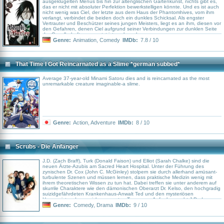
ausgeklügelten Menüs bis hin zur altenglischen Gartenkunst, nichts gibt es,
das er nicht mit absoluter Perfektion bewerkstelligen könnte. Und es ist auch
nicht wenig was Ciel, der letzte aus dem Haus der Phantomhives, vom ihm
verlangt, verbindet die beiden doch ein dunkles Schicksal. Als engster
Vertrauter und Beschützer seines jungen Meisters, liegt es an ihm, diesen vor
den Gefahren, denen Ciel aufgrund seiner Verbindungen zur dunklen Seite
der Gesellschaft ausgesetzt ist, zu bewahren.
Genre:
Animation
,
Comedy
IMDb:
7.8 / 10
That Time I Got Reincarnated as a Slime *german subbed*
Average 37-year-old Minami Satoru dies and is reincarnated as the most
unremarkable creature imaginable-a slime.
Genre:
Action
,
Adventure
IMDb:
8 / 10
Scrubs - Die Anfänger
J.D. (Zach Braff), Turk (Donald Faison) und Elliot (Sarah Chalke) sind die
neuen Ärzte-Azubis am Sacred Heart Hospital. Unter der Führung des
zynischen Dr. Cox (John C. McGinley) stolpern sie durch allerhand amüsant-
turbulente Szenen und müssen lernen, dass praktische Medizin wenig mit
ihrem theoretischen Wissen zu tun hat. Dabei treffen sie unter anderem auf
skurrile Charaktere wie den dämonischen Oberarzt Dr. Kelso, den hochgradig
suizidgefährdeten Krankenhaus-Anwalt Ted und den mysteriösen
Hausmeister, der es sich vom ersten Tag an zur Aufgabe macht J.D. das
Leben so schwer wie möglich zu machen..
Genre:
Comedy
,
Drama
IMDb:
9 / 10