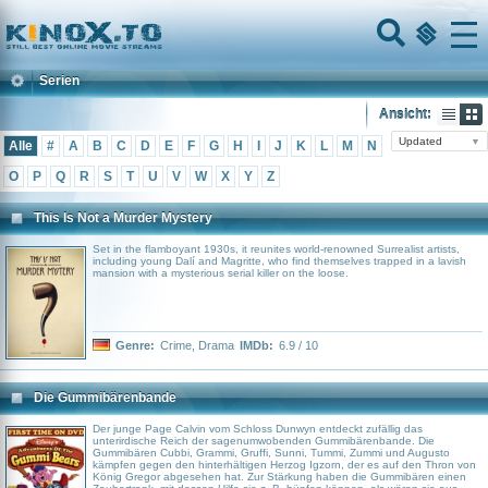
Home
Menu
Serien
Ansicht:
Updated
▼
Alle
#
A
B
C
D
E
F
G
H
I
J
K
L
M
N
O
P
Q
R
S
T
U
V
W
X
Y
Z
This Is Not a Murder Mystery
Set in the flamboyant 1930s, it reunites world-renowned Surrealist artists,
including young Dalí and Magritte, who find themselves trapped in a lavish
mansion with a mysterious serial killer on the loose.
Genre:
Crime
,
Drama
IMDb:
6.9 / 10
Die Gummibärenbande
Der junge Page Calvin vom Schloss Dunwyn entdeckt zufällig das
unterirdische Reich der sagenumwobenden Gummibärenbande. Die
Gummibären Cubbi, Grammi, Gruffi, Sunni, Tummi, Zummi und Augusto
kämpfen gegen den hinterhältigen Herzog Igzorn, der es auf den Thron von
König Gregor abgesehen hat. Zur Stärkung haben die Gummibären einen