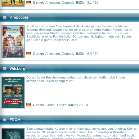
Genre:
Animation
,
Comedy
IMDb:
3.1 / 10
Krapopolis
Auch im mythischen Griechenland der Antike gibt es Familienprobleme.
Tyrannis (Richard Ayoade) ist Teil einer solchen fehlerhaften Familie, die in
einer der ersten Städte der menschlichen Zivilisation herrscht. Er ist der
Sterbliche in einer Familie voller Göttern und Halbgöttern, der sein Bestes
gibt, um ein guter Herrscher zu sein.
Genre:
Animation
,
Comedy
IMDb:
6.4 / 10
Wilsberg
Derzeit keine Beschreibung vorhanden, diese wird hoffendlich in den
kommenden Tagen nachgereicht!
Genre:
Crime
,
Thriller
IMDb:
8 / 10
FROM
Eine albtraumhafte Kulisse in einer Kleinstadt im Herzen von Amerika: Keiner,
der sie betritt, kann ihr wieder entkommen. Die unfreiwilligen Bewohner
versuchen zwar, irgendeine Art von Normalität aufrechtzuerhalten und nach
einem Ausweg zu suchen. Doch sie sind nicht auf das vorbereitet, was auf