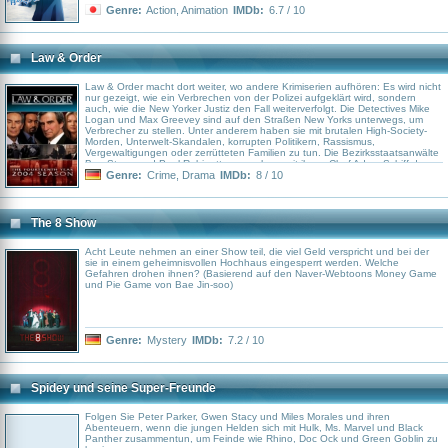
Genre:
Action
,
Animation
IMDb:
6.7 / 10
Law & Order
Law & Order macht dort weiter, wo andere Krimiserien aufhören: Es wird nicht
nur gezeigt, wie ein Verbrechen von der Polizei aufgeklärt wird, sondern
auch, wie die New Yorker Justiz den Fall weiterverfolgt. Die Detectives Mike
Logan und Max Greevey sind auf den Straßen New Yorks unterwegs, um
Verbrecher zu stellen. Unter anderem haben sie mit brutalen High-Society-
Morden, Unterwelt-Skandalen, korrupten Politikern, Rassismus,
Vergewaltigungen oder zerrütteten Familien zu tun. Die Bezirksstaatsanwälte
Ben Stone und Paul Robinette versuchen, mit ihrem Chef Adam Schiff den
Angeklagten zu überführen und zu verurteilen. In kniffliger Kleinarbeit wird
Genre:
Crime
,
Drama
IMDb:
8 / 10
die Beweisführung geschildert, die in einem dramatischen Showdown vor
Gericht endet.
The 8 Show
Acht Leute nehmen an einer Show teil, die viel Geld verspricht und bei der
sie in einem geheimnisvollen Hochhaus eingesperrt werden. Welche
Gefahren drohen ihnen? (Basierend auf den Naver-Webtoons Money Game
und Pie Game von Bae Jin-soo)
Genre:
Mystery
IMDb:
7.2 / 10
Spidey und seine Super-Freunde
Folgen Sie Peter Parker, Gwen Stacy und Miles Morales und ihren
Abenteuern, wenn die jungen Helden sich mit Hulk, Ms. Marvel und Black
Panther zusammentun, um Feinde wie Rhino, Doc Ock und Green Goblin zu