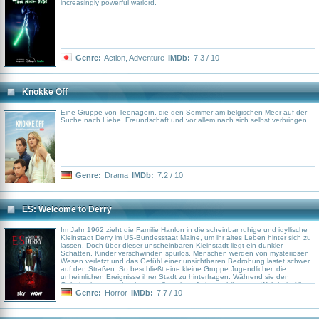
increasingly powerful warlord.
Genre:
Action
,
Adventure
IMDb:
7.3 / 10
Knokke Off
Eine Gruppe von Teenagern, die den Sommer am belgischen Meer auf der
Suche nach Liebe, Freundschaft und vor allem nach sich selbst verbringen.
Genre:
Drama
IMDb:
7.2 / 10
ES: Welcome to Derry
Im Jahr 1962 zieht die Familie Hanlon in die scheinbar ruhige und idyllische
Kleinstadt Derry im US-Bundesstaat Maine, um ihr altes Leben hinter sich zu
lassen. Doch über dieser unscheinbaren Kleinstadt liegt ein dunkler
Schatten. Kinder verschwinden spurlos, Menschen werden von mysteriösen
Wesen verletzt und das Gefühl einer unsichtbaren Bedrohung lastet schwer
auf den Straßen. So beschließt eine kleine Gruppe Jugendlicher, die
unheimlichen Ereignisse ihrer Stadt zu hinterfragen. Während sie den
Geheimnissen nachgehen, stoßen sie auf die erschütternde Wahrheit: Alle
27 Jahre erwacht in Derry ein uraltes, bösartiges Wesen, das sich vom
Genre:
Horror
IMDb:
7.7 / 10
Schrecken und Leid der Bewohner nährt. Allmählich werden die Freunde in
einen Strudel aus dunklen Wahrheiten hineingezogen, bis die unheimliche
Bedrohung Gestalt annimmt. Im Zentrum dieser Gefahr steht ein unheimlicher