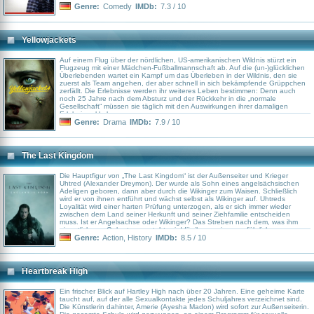
Streifenpolizist, wohnt bei den Eltern und fühlt sich permanent benachteiligt,
Genre:
Comedy
IMDb:
7.3 / 10
weil Mamas Liebling Raymond ist. Raymond ist der typische Ehemann, ein
lieber Kerl, der aber gelegentlich durch unbedachte Bemerkungen ins
Fettnäpfchen tritt.
Yellowjackets
Auf einem Flug über der nördlichen, US-amerikanischen Wildnis stürzt ein
Flugzeug mit einer Mädchen-Fußballmannschaft ab. Auf die (un-)glücklichen
Überlebenden wartet ein Kampf um das Überleben in der Wildnis, den sie
zuerst als Team angehen, der aber schnell in sich bekämpfende Grüppchen
zerfällt. Die Erlebnisse werden ihr weiteres Leben bestimmen: Denn auch
noch 25 Jahre nach dem Absturz und der Rückkehr in die „normale
Gesellschaft“ müssen sie täglich mit den Auswirkungen ihrer damaligen
Erlebnisse klarkommen.
Genre:
Drama
IMDb:
7.9 / 10
The Last Kingdom
Die Hauptfigur von „The Last Kingdom“ ist der Außenseiter und Krieger
Uhtred (Alexander Dreymon). Der wurde als Sohn eines angelsächsischen
Adeligen geboren, dann aber durch die Wikinger zum Waisen. Schließlich
wird er von ihnen entführt und wächst selbst als Wikinger auf. Uhtreds
Loyalität wird einer harten Prüfung unterzogen, als er sich immer wieder
zwischen dem Land seiner Herkunft und seiner Ziehfamilie entscheiden
muss. Ist er Angelsachse oder Wikinger? Das Streben nach dem, was ihm
eigentlich von Geburt an zusteht, wird für ihn zu einem gefährlichen
Unterfangen.
Genre:
Action
,
History
IMDb:
8.5 / 10
Heartbreak High
Ein frischer Blick auf Hartley High nach über 20 Jahren. Eine geheime Karte
taucht auf, auf der alle Sexualkontakte jedes Schuljahres verzeichnet sind.
Die Künstlerin dahinter, Amerie (Ayesha Madon) wird sofort zur Außenseiterin.