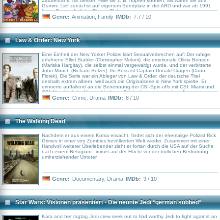
Zaubertrank, mit dessen Hilfe sie z. B. hüpfen können, als wären sie aus
Gummi. Lief zunächst auf eigenem Sendplatz in der ARD und war ab 1991
fester Bestandteil des Disney Clubs.
Genre:
Animation
,
Family
IMDb:
7.7 / 10
Law & Order: New York
Eine Einheit der New Yorker Polizei klärt Sexualverbrechen auf: Der ruhige,
erfahrene Elliot Stabler (Christopher Meloni), die emotionale Olivia Benson
(Mariska Hargitay), die selbst einmal vergewaltigt wurde, und der verbitterte
John Munch (Richard Belzer). Ihr Boss ist Captain Donald Cragen (Dann
Florek). Die Serie war ein Ableger von Law & Order, der deutsche Titel
deshalb extrem albern, weil auch die Originalserie in New York spielte. Er
erinnerte auffallend an die Benennung der CSI-Spin-offs mit CSI: Miami und
CSI: New York. Im Unterschied zum Original standen weniger die
Strafverfolgung und der Prozess im Vordergrund, sondern die Motive der
Genre:
Crime
,
Drama
IMDb:
8 / 10
Täter und die Situation der Opfer. Der zweite Spin-off von Law & Order,
Criminal Intent, lief bereits seit einiger Zeit auf Vox.
The Walking Dead
Nachdem er aus einem Koma erwacht, findet sich der ehemalige Polizist Rick
Grimes in einer von Zombies bevölkerten Welt wieder. Zusammen mit einer
Handvoll weiterer Überlebender zieht er fortan durch die USA auf der Suche
nach einem Refugium - immer auf der Flucht vor der tödlichen Bedrohung
umherziehender Untoter.
Genre:
Documentary
,
Drama
IMDb:
9 / 10
Star Wars: Visionen präsentiert - Die neunte Jedi *german subbed*
Kara and her ragtag Jedi crew seek out to find worthy Jedi to fight against an