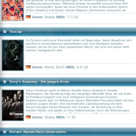
Die gesamte Schule wird gezwungen, an einem Programm für sexuelle
Aufklärung teilzunehmen. Während Amerie verzweifelt versucht ihren Ruf
wieder herzustellen, findet sie neue Freunde in den Außenseitern Quinni
(Chloe Hayden) und Darren (James Majoos). Gemeinsam versuchen sie
Liebe, Sex und natürlich Herzschmerz zu meistern.
Genre:
Drama
IMDb:
7.7 / 10
Teacup
Im Zentrum steht eine Kleinstadt mitten im Nirgendwo, deren Bewohner sich
plötzlich in einem Alptraum wiederfinden und ums Überleben kämpfen
müssen, als ihr Ort von einer mysteriösen Macht, die nicht von dieser Welt
stammt, heimgesucht wird.
Genre:
Horror
,
Sci-Fi
IMDb:
6.4 / 10
Grey's Anatomy - Die jungen Ärzte
Grey’s Anatomy spielt im fiktiven Seattle Grace Hospital in Seattle,
Washington. Die Handlung folgt der Hauptfigur Meredith Grey, die als Ärztin
im Praktikum beginnt und nach erfolgreich bestandenem Examen
Assistenzärztin wird. Im Mittelpunkt stehen Merediths Freundschaften mit den
anderen jungen Ärzten, ihre wechselhafte Liebesbeziehung mit dem
Neurorchirurgen Derek Shepard, ihre Karriere, die Beziehung zu ihrer
kranken Mutter und später zu ihrer Halbschwester. Auch die Verbindungen
zwischen den anderen Ärzten, Praktikanten und Mitarbeitern spielen eine
wichtige Rolle.
Genre:
Drama
IMDb:
7 / 10
Boruto: Naruto Next Generations