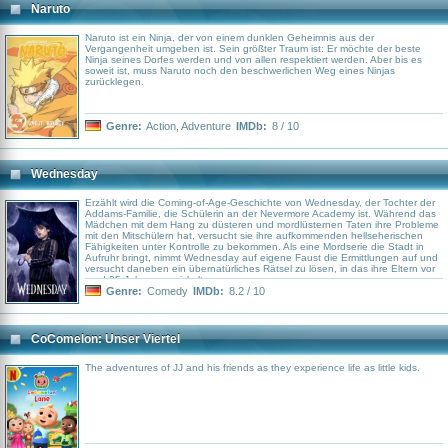
Naruto
Naruto ist ein Ninja, der von einem dunklen Geheimnis aus der
Vergangenheit umgeben ist. Sein größter Traum ist: Er möchte der beste
Ninja seines Dorfes werden und von allen respektiert werden. Aber bis es
soweit ist, muss Naruto noch den beschwerlichen Weg eines Ninjas
zurücklegen.
Genre:
Action
,
Adventure
IMDb:
8 / 10
Wednesday
Erzählt wird die Coming-of-Age-Geschichte von Wednesday, der Tochter der
Addams-Familie, die Schülerin an der Nevermore Academy ist. Während das
Mädchen mit dem Hang zu düsteren und mordlüsternen Taten ihre Probleme
mit den Mitschülern hat, versucht sie ihre aufkommenden hellseherischen
Fähigkeiten unter Kontrolle zu bekommen. Als eine Mordserie die Stadt in
Aufruhr bringt, nimmt Wednesday auf eigene Faust die Ermittlungen auf und
versucht daneben ein übernatürliches Rätsel zu lösen, in das ihre Eltern vor
rund 25 Jahren verwickelt waren.
Genre:
Comedy
IMDb:
8.2 / 10
CoComelon: Unser Viertel
The adventures of JJ and his friends as they experience life as little kids.