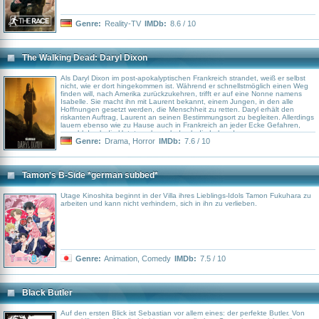
Genre:
Reality-TV
IMDb:
8.6 / 10
The Walking Dead: Daryl Dixon
Als Daryl Dixon im post-apokalyptischen Frankreich strandet, weiß er selbst
nicht, wie er dort hingekommen ist. Während er schnellstmöglich einen Weg
finden will, nach Amerika zurückzukehren, trifft er auf eine Nonne namens
Isabelle. Sie macht ihn mit Laurent bekannt, einem Jungen, in den alle
Hoffnungen gesetzt werden, die Menschheit zu retten. Daryl erhält den
riskanten Auftrag, Laurent an seinen Bestimmungsort zu begleiten. Allerdings
lauern ebenso wie zu Hause auch in Frankreich an jeder Ecke Gefahren,
sowohl durch die Untoten als auch durch die Lebenden.
Genre:
Drama
,
Horror
IMDb:
7.6 / 10
Tamon's B-Side *german subbed*
Utage Kinoshita beginnt in der Villa ihres Lieblings-Idols Tamon Fukuhara zu
arbeiten und kann nicht verhindern, sich in ihn zu verlieben.
Genre:
Animation
,
Comedy
IMDb:
7.5 / 10
Black Butler
Auf den ersten Blick ist Sebastian vor allem eines: der perfekte Butler. Von