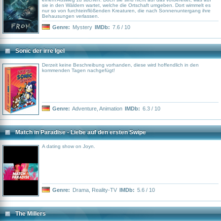
sie in den Wäldern wartet, welche die Ortschaft umgeben. Dort wimmelt es
nur so von furchteinflößenden Kreaturen, die nach Sonnenuntergang ihre
Behausungen verlassen.
Genre:
Mystery
IMDb:
7.6 / 10
Sonic der irre Igel
Derzeit keine Beschreibung vorhanden, diese wird hoffendlich in den
kommenden Tagen nachgefügt!
Genre:
Adventure
,
Animation
IMDb:
6.3 / 10
Match in Paradise - Liebe auf den ersten Swipe
A dating show on Joyn.
Genre:
Drama
,
Reality-TV
IMDb:
5.6 / 10
The Millers