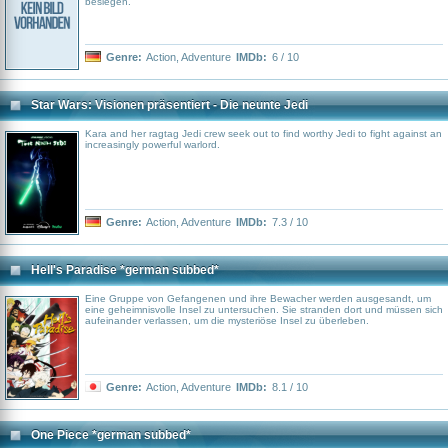
besiegen.
Genre:
Action
,
Adventure
IMDb:
6 / 10
Star Wars: Visionen präsentiert - Die neunte Jedi
Kara and her ragtag Jedi crew seek out to find worthy Jedi to fight against an
increasingly powerful warlord.
Genre:
Action
,
Adventure
IMDb:
7.3 / 10
Hell's Paradise *german subbed*
Eine Gruppe von Gefangenen und ihre Bewacher werden ausgesandt, um
eine geheimnisvolle Insel zu untersuchen. Sie stranden dort und müssen sich
aufeinander verlassen, um die mysteriöse Insel zu überleben.
Genre:
Action
,
Adventure
IMDb:
8.1 / 10
One Piece *german subbed*