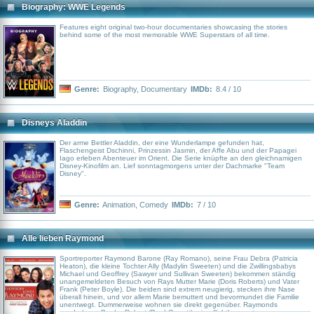
Biography: WWE Legends
Features eight original two-hour documentaries showcasing the stories
behind some of the most memorable WWE Superstars of all time.
Genre:
Biography
,
Documentary
IMDb:
8.4 / 10
Disneys Aladdin
Der arme Bettler Aladdin, der eine Wunderlampe gefunden hat,
Flaschengeist Dschinni, Prinzessin Jasmin, der Affe Abu und der Papagei
Iago erleben Abenteuer im Orient. Die Serie knüpfte an den gleichnamigen
Disney-Kinofilm an. Lief sonntagmorgens unter der Dachmarke "Team
Disney".
Genre:
Animation
,
Comedy
IMDb:
7 / 10
Alle lieben Raymond
Sportreporter Raymond Barone (Ray Romano), seine Frau Debra (Patricia
Heaton), die kleine Tochter Ally (Madylin Sweeten) und die Zwillingsbabys
Michael und Geoffrey (Sawyer und Sullivan Sweeten) bekommen ständig
unangemeldeten Besuch von Rays Mutter Marie (Doris Roberts) und Vater
Frank (Peter Boyle). Die beiden sind extrem neugierig, stecken ihre Nase
überall hinein, und vor allem Marie bemuttert und bevormundet die Familie
unentwegt. Dummerweise wohnen sie direkt gegenüber. Raymonds
sonderbarer Bruder Robert (Brad Garrett), ein pflichtbewusster