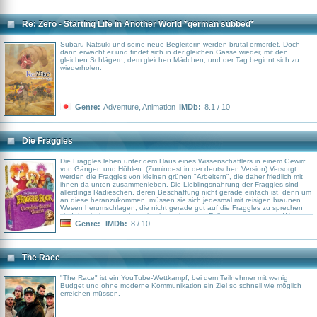
Re: Zero - Starting Life in Another World *german subbed*
Subaru Natsuki und seine neue Begleiterin werden brutal ermordet. Doch
dann erwacht er und findet sich in der gleichen Gasse wieder, mit den
gleichen Schlägern, dem gleichen Mädchen, und der Tag beginnt sich zu
wiederholen.
Genre:
Adventure
,
Animation
IMDb:
8.1 / 10
Die Fraggles
Die Fraggles leben unter dem Haus eines Wissenschaftlers in einem Gewirr
von Gängen und Höhlen. (Zumindest in der deutschen Version) Versorgt
werden die Fraggles von kleinen grünen "Arbeitern", die daher friedlich mit
ihnen da unten zusammenleben. Die Lieblingsnahrung der Fraggles sind
allerdings Radieschen, deren Beschaffung nicht gerade einfach ist, denn um
an diese heranzukommen, müssen sie sich jedesmal mit reisigen braunen
Wesen herumschlagen, die nicht gerade gut auf die Fraggles zu sprechen
sind. Logisch, versuchen sie diesen braunen Fellmonstern aus dem Weg zu
gehen, aber das funktioniert leider nicht immer so, wie gedacht und sorgt für
Genre:
IMDb:
8 / 10
jede Menge Aufregung und Spannung. Hin und wieder trauen sich die
Freunde sogar in die Welt der Menschen. Nämlich, um ihre Post zu holen.
Post von einem besonders mutigen Kameraden, der im "Weltraum"
unterwegs ist und die Welt der Menschen erforscht ...
The Race
"The Race" ist ein YouTube-Wettkampf, bei dem Teilnehmer mit wenig
Budget und ohne moderne Kommunikation ein Ziel so schnell wie möglich
erreichen müssen.