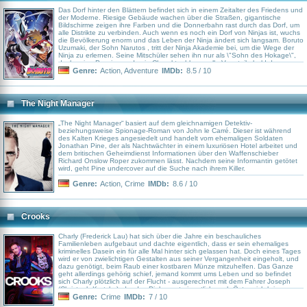
Das Dorf hinter den Blättern befindet sich in einem Zeitalter des Friedens und
der Moderne. Riesige Gebäude wachen über die Straßen, gigantische
Bildschirme zeigen ihre Farben und die Donnerbahn rast durch das Dorf, um
alle Distrikte zu verbinden. Auch wenn es noch ein Dorf von Ninjas ist, wuchs
die Bevölkerung enorm und das Leben der Ninja ändert sich langsam. Boruto
Uzumaki, der Sohn Narutos , tritt der Ninja Akademie bei, um die Wege der
Ninja zu erlernen. Seine Mitschüler sehen ihn nur als \"Sohn des Hokage\",
doch seine Passion und sein Charakter blasen alle Vorurteile bald davon.
Genre:
Action
,
Adventure
IMDb:
8.5 / 10
The Night Manager
„The Night Manager“ basiert auf dem gleichnamigen Detektiv-
beziehungsweise Spionage-Roman von John le Carré. Dieser ist während
des Kalten Krieges angesiedelt und handelt vom ehemaligen Soldaten
Jonathan Pine, der als Nachtwächter in einem luxuriösen Hotel arbeitet und
dem britischen Geheimdienst Informationen über den Waffenschieber
Richard Onslow Roper zukommen lässt. Nachdem seine Informantin getötet
wird, geht Pine undercover auf die Suche nach ihrem Killer.
Genre:
Action
,
Crime
IMDb:
8.6 / 10
Crooks
Charly (Frederick Lau) hat sich über die Jahre ein beschauliches
Familienleben aufgebaut und dachte eigentlich, dass er sein ehemaliges
kriminelles Dasein ein für alle Mal hinter sich gelassen hat. Doch eines Tages
wird er von zwielichtigen Gestalten aus seiner Vergangenheit eingeholt, und
dazu genötigt, beim Raub einer kostbaren Münze mitzuhelfen. Das Ganze
geht allerdings gehörig schief, jemand kommt ums Leben und so befindet
sich Charly plötzlich auf der Flucht - ausgerechnet mit dem Fahrer Joseph
(Christoph Krutzler), der das Diebesgut eigentlich nach Österreich bringen
sollte. Während die beiden mehr und mehr zu einem unschlagbaren Team
Genre:
Crime
IMDb:
7 / 10
zusammenwachsen, sagen sie skrupellosen Verbrecher-Clans aus Berlin,