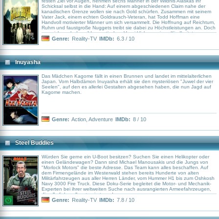
festen Ziel vor Augen, nehmen sechs Männer in der Wildnis Alaskas ihr
Schicksal selbst in die Hand: Auf einem abgeschiedenen Claim nahe der
kanadischen Grenze wollen sie nach Gold schürfen. Zusammen mit seinem
Vater Jack, einem echten Goldrausch-Veteran, hat Todd Hoffman eine
Handvoll motivierter Männer um sich versammelt. Die Hoffnung auf Reichtum,
Ruhm und faustgroße Nuggets treibt sie dabei zu Höchstleistungen an. Doch
was sich nach der wildromantischen Verwirklichung eines Kindheitstraums
anhört, ist knüppelharte Arbeit gepaart mit hohem Risiko: Wildlebende Bären,
Genre:
Reality-TV
IMDb:
6.3 / 10
extreme Witterung und herbe Enttäuschungen warten auf die Schatzsucher
in einer gottverlassenen Gegend.
Inuyasha
Das Mädchen Kagome fällt in einen Brunnen und landet im mittelalterlichen
Japan. Vom Halbdämon Inuyasha erhält sie den mysteriösen "Juwel der vier
Seelen", auf den es allerlei Gestalten abgesehen haben, die nun Jagd auf
Kagome machen.
Genre:
Action
,
Adventure
IMDb:
8 / 10
Steel Buddies
Würden Sie gerne ein U-Boot besitzen? Suchen Sie einen Helikopter oder
einen Geländewagen? Dann sind Michael Manousakis und die Jungs von
"Morlock Motors" die beste Adresse. Das Team kann alles beschaffen. Auf
dem Firmengelände im Westerwald stehen bereits Hunderte von alten
Militärfahrzeugen aus aller Herren Länder, vom Hummer H1 bis zum Oshkosh
Navy 3000 Fire Truck. Diese Doku-Serie begleitet die Motor- und Mechanik-
Experten bei ihrer weltweiten Suche nach ausrangierten Armeefahrzeugen,
die alle liebevoll restauriert werden
Genre:
Reality-TV
IMDb:
7.8 / 10