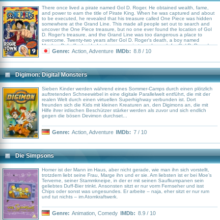
There once lived a pirate named Gol D. Roger. He obtained wealth, fame,
and power to earn the title of Pirate King. When he was captured and about
to be executed, he revealed that his treasure called One Piece was hidden
somewhere at the Grand Line. This made all people set out to search and
uncover the One Piece treasure, but no one ever found the location of Gol
D. Roger's treasure, and the Grand Line was too dangerous a place to
overcome. Twenty-two years after Gol D. Roger's death, a boy named
Monkey D. Luffy decided to become a pirate and search for Gol D. Roger's
treasure to become the next Pirate King.
Genre:
Action
,
Adventure
IMDb:
8.8 / 10
Digimon: Digital Monsters
Sieben Kinder werden während eines Sommer-Camps durch einen plötzlich
auftretenden Schneewirbel in eine digitale Parallelwelt entführt, die mit der
realen Welt durch einen virtuellen Superhighway verbunden ist. Dort
freunden sich die Kids mit kleinen Kreaturen an, den Digimons an, die mit
Hilfe ihrer irdischen Beschützer stärker werden als zuvor und sich endlich
gegen die bösen Devimon durchset...
Genre:
Action
,
Adventure
IMDb:
7 / 10
Die Simpsons
Homer ist der Mann im Haus, aber nicht gerade, wie man ihn sich vorstellt,
trotzdem liebt seine Frau, Marge ihn und er sie. Am liebsten ist er bei Moe’s
Terverne, seiner Stammkneipe, in der er mit seinen Saufkumpanen sein
geliebtes Duff-Bier trinkt. Ansonsten sitzt er nur vorm Fernseher und isst
Chips oder sonst was ungesundes. Er arbeite – naja, eher sitzt er nur rum
und tut nichts – im Atomkraftwerk.
Genre:
Animation
,
Comedy
IMDb:
8.9 / 10