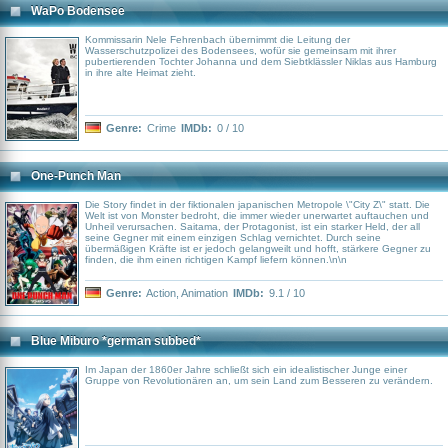
Clown, dessen teuflisches Grinsen bald zu ihrem schlimmsten Albtraum wird:
WaPo Bodensee
Pennywise (Bill Skarsgård). Prequel-Serie zu "ES" und "ES: Kapitel 2"
Kommissarin Nele Fehrenbach übernimmt die Leitung der
Wasserschutzpolizei des Bodensees, wofür sie gemeinsam mit ihrer
pubertierenden Tochter Johanna und dem Siebtklässler Niklas aus Hamburg
in ihre alte Heimat zieht.
Genre:
Crime
IMDb:
0 / 10
One-Punch Man
Die Story findet in der fiktionalen japanischen Metropole \"City Z\" statt. Die
Welt ist von Monster bedroht, die immer wieder unerwartet auftauchen und
Unheil verursachen. Saitama, der Protagonist, ist ein starker Held, der all
seine Gegner mit einem einzigen Schlag vernichtet. Durch seine
übermäßigen Kräfte ist er jedoch gelangweilt und hofft, stärkere Gegner zu
finden, die ihm einen richtigen Kampf liefern können.\n\n
Genre:
Action
,
Animation
IMDb:
9.1 / 10
Blue Miburo *german subbed*
Im Japan der 1860er Jahre schließt sich ein idealistischer Junge einer
Gruppe von Revolutionären an, um sein Land zum Besseren zu verändern.