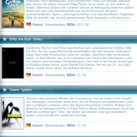
Pyrenäen nach Nordspanien zum angeblichen Grab von Apostel Jakobus.
Das Ziel für die vielen Tausend Pilger*innen ist es meist, zu sich selbst zu
finden. Während andere die schwere Strecke im Alleingang bestehen wollen,
findet sich hier eine Gemeinschaft aus sechs Personen mit ganz
unterschiedlichen Typen, Lebensgeschichten und überstandenen Tragödien.
Was sie antreibt, wie sie ihre gemeinsame Reise bestreiten und warum es
manchmal besser ist, mit einer weiteren Person eine Last zu teilen, all dies
schildert die Dokumentation „Himmel über dem Camino“ von Noel Smyth und
Genre:
Documentary
IMDb:
6.3 / 10
Fergus Grady. Dokumentarfilm über sechs Pilger und Pilgerinnen, die den
Jakobsweg komplett ablaufen wollen.
Billy the Kid - Doku
Zahlreiche Bücher und Filme beschreiben den amerikanischen Mythos Billy
the Kid, der den jugendlichen Revolverhelden wie kein anderer verkörpert.
Dabei sind viele Geschichten über ihn verklärt, überhöht oder schlichtweg
falsch. In New Mexico war er zu Lebzeiten ein Freund der Kleinbauern und
ein Gegner des korrupten Establishments. Dort wird er bis heute verehrt wie
in England Robin Hood. Auch Sheriff Pat Garrett, der ihn am 14. Juli 1881
tötete, wurde durch seine Tat weltweit berühmt.
Genre:
Documentary
IMDb:
0 / 10
Super Spider
Spinnen sind absolute Meister der Anpassung, und sie haben eine Unzahl
von Strategien entwickelt, dank derer sie mit Abstand am zahlreichsten unter
den Landtieren vertreten sind. Die Spinnenforscherin Christine Rollard vom
Museum für Naturgeschichte in Paris führt in dieser Dokumentation durch die
Welt der achtbeinigen Tiere, die vielen als hässlich oder gar abstoßend
gelten, und enthüllt ihre zahllosen Vorzüge.
Genre:
Documentary
IMDb:
0 / 10