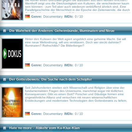
die Römer einen Grenzwall gegen die Barbaren aus dem Norden errichten?
Wemhoff zeigt uns die Gleichzeitigkeit von Kulturen, die verschiedener kaum
sein könnten - zum Teil aber auch wiederum verblüffend ähnlich sind. Eine
Parallelgeschichte der Menschheit in der Epoche der Zeitenwende, die durch
das Miterleben zum Staunen einlädt.
Genre:
Documentary
IMDb:
0 / 10
Die Wahrheit der Anderen: Geheimbünde, Illuminaten und Neue
Weltordnung
Hinter den Kulissen der Welt agiert angeblich eine geheime Macht. Sie will
eine neue Weltordnung, will uns versklaven. Doch wer steckt dahinter?
Illuminaten? Rothschilds? Die Bilderberger?
Genre:
Documentary
IMDb:
0 / 10
Der Gottesbeweis: Die Suche nach dem Schöpfer
Seit Jahrhunderten streiten sich Wissenschaft und Religion über eine der
fundamentalsten Fragen des Universums, manchmal sogar mit tödlichen
Konsequenzen: Gibt es einen Gott? Forscher und Gläubige formen eine
ungewöhnliche Allianz und versuchen mit neuen wissenschaftlichen
Entdeckungen und modernsten Technologien den Gottesbeweis zu liefern.
Genre:
Documentary
IMDb:
0 / 10
Hate no more – Abkehr vom Ku-Klux-Klan