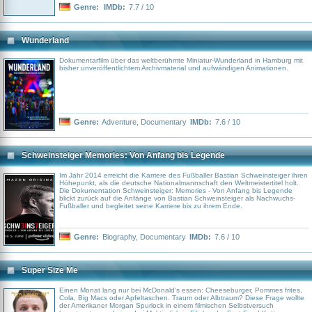
Genre:
IMDb:
7.7 / 10
Wunderland
Dokumentarfilm über das weltberühmte Miniatur-Wunderland in Hamburg mit
bisher unveröffentlichtem Archivmaterial und aufwändigen Animationen.
Genre:
Adventure
,
Documentary
IMDb:
7.6 / 10
Schweinsteiger Memories: Von Anfang bis Legende
Im Jahr 2014 erreicht die Karriere des Fußballer Bastian Schweinsteiger ihren
Höhepunkt, als die deutsche Nationalmannschaft den Weltmeistertitel holt.
Die Dokumentation Schweinsteiger: Memories - Von Anfang bis Legende
blickt zurück auf die Anfänge von Bastian Schweinsteiger als Nachwuchs-
Fußballer und begleitet seine Karriere bis zu ihrem Ende.
Genre:
Biography
,
Documentary
IMDb:
7.6 / 10
Super Size Me
Einen Monat lang nur bei McDonald's essen: Cheeseburger, Pommes frites,
Cola, Big Macs oder Apfeltaschen. Traum oder Albtraum? Diese Frage wollte
der Amerikaner Morgan Spurlock in einem filmischen Selbstversuch