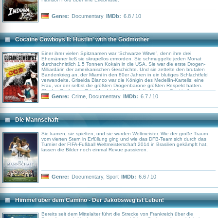
Genre:
Documentary
IMDb:
6.8 / 10
Cocaine Cowboys II: Hustlin' with the Godmother
Einer ihrer vielen Spitznamen war “Schwarze Witwe”, denn ihre drei
Ehemänner ließ sie skrupellos ermorden. Sie schmuggelte jeden Monat
durchschnittlich 1,5 Tonnen Kokain in die USA. Sie war die erste Drogen-
Milliardärin der amerikanischen Geschichte. Und sie zettelte den brutalen
Bandenkrieg an, der Miami in den 80er Jahren in ein blutiges Schlachtfeld
verwandelte. Griselda Blanco war die Königin des Medellín-Kartells; eine
Frau, vor der selbst die größten Drogenbarone größten Respekt hatten.
Charles Cosby war Griseldas Liebhaber und die Nummer Zwei in ihrem
Drogenimperium. Wie er die Trennung und den Ausstieg überleben konnte,
Genre:
Crime
,
Documentary
IMDb:
6.7 / 10
weiß er selbst nicht so genau..
Die Mannschaft
Sie kamen, sie spielten, und sie wurden Weltmeister. Wie der große Traum
vom vierten Stern in Erfüllung ging und wie das DFB-Team sich durch das
Turnier der FIFA-Fußball Weltmeisterschaft 2014 in Brasilien gekämpft hat,
lassen die Bilder noch einmal Revue passieren.
Genre:
Documentary
,
Sport
IMDb:
6.6 / 10
Himmel über dem Camino - Der Jakobsweg ist Leben!
Bereits seit dem Mittelalter führt die Strecke von Frankreich über die