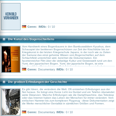
Genre:
IMDb:
0 / 10
Die Kunst des Bogenschießens
Vom Handwerk eines Bogenbauers in den Bambuswäldern Kyushus, dem
Schauspiel der berittenen Bogenschützen zur Zeit der Kirschblüte bis zur
Kriegskunst in der letzten Kriegerschule Japans, in der noch wie zu Zeiten
der Samurai das einst geheime Wissen vom Bogenschießen auf dem
Schlachtfeld unterrichtet wird, berichtet die Dokumentation. Ein
facettenreicher Film über die vielseitige Kultur und Geisteswelt rund um den
Yumi, den japanischen Bogen. Yumi, der japanische Bogen, ist eine
handwerkliche Meisterleistung. Seit Jahrhunderten aus den einfachsten
Materialien gebaut, vereinigen sich in seiner charakteristischen, unregelmigen
Genre:
Documentary
IMDb:
0 / 10
Form schlichte Eleganz und Effizienz. Kaum ein Bogen ist so leicht und
schießt so schnell wie dieser. Zudem gleicht kein Bogen dem anderen, jeder
ist ein Original. Der Yumi war der Stolz der Samurai und sein Besitz galt als
Auszeichnung des Elitekriegers. Diese Hochachtung vor den Bogenschützen
Die größten Erfindungen der Geschichte
hat sich bis heute erhalten. So trainiert Kiyomoto Ogasawara, 33. Nachfahre
eines Samuraigeschlechts, unter der strengen Aufsicht seines Vaters und
Großmeisters, um beim Yabusame, dem Ritual des berittenen
Es gibt Ideen, die verändern die Welt. Oft entstehen Erfindungen aus der
Bogenschießens, die Ehre seines 800 Jahre alten Familiennamens zu
Not heraus. So bringt eine Kerze Licht ins Dunkel und ein Telefon überwindet
verteidigen. Doch der Yumi gilt nicht nur als Symbol der Elitekrieger
weite Distanzen. Manche Erfindungen wie die Dampfmaschine, das Teleskop
vergangener Jahrhunderte, sondern auch als mystisches Werkzeug, mit dem
oder das Internet haben das Leben der Menschen für immer verändert. Vom
noch heute die Gnade der Götter erbeten und die Dämonen aus den
einfachen Hammer bis zum komplexen Flugzeug - diese Dokumentation zeigt
Tempeln vertrieben werden. Inoue, Meister des Kyudo, des japanischen
die Werke menschlicher Genialität in sämtlichen Größen und Formen.
Bogenschießens, sieht im Umgang mit dem Bogen einen Weg zum inneren
Frieden. Das Ziel wird als Spiegelbild der Seele beschrieben: Ist der Geist
unruhig oder schwach, wird auch der Schuss leblos. Wer die höchste Stufe
Genre:
Documentary
IMDb:
0 / 10
im Kyudo erreichen will, muss lernen, das Denken auszuschalten, das Ziel zu