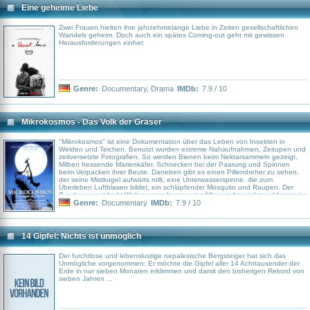
Eine geheime Liebe
Zwei Frauen hielten ihre jahrzehntelange Liebe in Zeiten gesellschaftlichen
Wandels geheim. Doch auch ein spätes Coming-out geht mit gewissen
Herausforderungen einher.
Genre:
Documentary
,
Drama
IMDb:
7.9 / 10
Mikrokosmos - Das Volk der Gräser
"Mikrokosmos" ist eine Dokumentation über das Leben von Insekten in
Weiden und Teichen. Benutzt wurden extreme Nahaufnahmen, Zeitupen und
zeitversetzte Fotografien. So werden Bienen beim Nektarsammeln gezeigt,
Milben fressende Marienkäfer, Schnecken bei der Paarung und Spinnen
beim Verpacken ihrer Beute. Daneben gibt es einen Pillendreher zu sehen,
der seine Mistkugel aufwärts rollt, eine Unterwasserspinne, die zum
Überleben Luftblasen bildet, ein schlüpfender Mosquito und Raupen. Der
Zuschauer entdeckt Welten, von denen er im Alltag nichts sieht und kann ein
besseres Verständnis von der Natur entwickeln...
Genre:
Documentary
IMDb:
7.9 / 10
14 Gipfel: Nichts ist unmöglich
Der furchtlose und lebenslustige nepalesische Bergsteiger hat sich das
Unmögliche vorgenommen: Er möchte die Gipfel aller 14 Achttausender der
Erde in nur sieben Monaten erklimmen und damit den bisherigen Rekord von
sieben Jahren ...