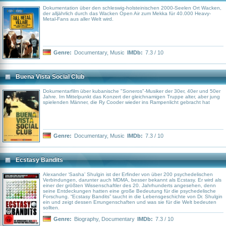
arbeiten!” Doch Geld kann nicht arbeiten: arbeiten können nur Menschen,
Tiere oder Maschinen. HandlungMit seinem Dokumantarfilm begibt sich
Dokumentation über den schleswig-holsteinischen 2000-Seelen Ort Wacken,
Regisseur und Autor Erwin Wagenhofer auf die Spur des Geldes im
der alljährlich durch das Wacken Open Air zum Mekka für 40.000 Heavy-
weltweiten Finanzsystem. Er blickt hinter die Kulissen der großen
Metal-Fans aus aller Welt wird.
Versicherungskonzerne und beleuchtet, was unsere Altervorsoge mit der
Imobilienblase in Spanien zu tun hat. Denn dort muss der Kunde eines
deutschen Versicherers kein Haus kaufen, um Beteiligter zu sein. Sobald ein
Konto bei einer Bank eröffnet wird, klinkt sich der Kunde in das weltweite
Banksystem ein &#8211; gewollt oder ungewollt. Der Film zeigt erfolgreiche
Fondmanager, die das Geld ihrer Kunden jeden Tag aufs neue anlegen und
Genre:
Documentary
,
Music
IMDb:
7.3 / 10
er zeigt Unternehmer, die nur zum Wohle ihrer Aktionäre handeln und dabei
jede nur mögliche Rechtslücke ausnutzen, um Profite zu erwirtschaften. Sie
investieren in fremde Länder, ohne auf dortige soziale Werte, Löhne,
Menschen oder die Umwelt zu achten. Wagenhofer zeigt ebenfalls, wie es zu
Buena Vista Social Club
diesem Finazsystem gekommen ist und führt dem Zuschauer dessen
Konsequenzen vor. Anhand von zahlreichen Interviews mit Politikern,
Wirtschaftlern, Investoren und Kritikern bereist Wagenhofer die Zentren
Dokumentarfilm über kubanische "Soneros"-Musiker der 30er, 40er und 50er
dieses globalen Wirtschaftssystem und zeigt die nicht offensichtlichen
Jahre. Im Mittelpunkt das Konzert der gleichnamigen Truppe alter, aber jung
Verbindungen zwischen Währungsfonds, Altersvorsorge, Stromerzeugern und
spielenden Männer, die Ry Cooder wieder ins Rampenlicht gebracht hat
den Menschen in den Entwicklungsländern auf.
Genre:
Documentary
,
Music
IMDb:
7.3 / 10
Ecstasy Bandits
Alexander ‘Sasha’ Shulgin ist der Erfinder von über 200 psychedelischen
Verbindungen, darunter auch MDMA, besser bekannt als Ecstasy. Er wird als
einer der größten Wissenschaftler des 20. Jahrhunderts angesehen, denn
seine Entdeckungen hatten eine große Bedeutung für die psychedelische
Forschung. “Ecstasy Bandits” taucht in die Lebensgeschichte von Dr. Shulgin
ein und zeigt dessen Errungenschaften und was sie für die Welt bedeuten
sollten.
Genre:
Biography
,
Documentary
IMDb:
7.3 / 10