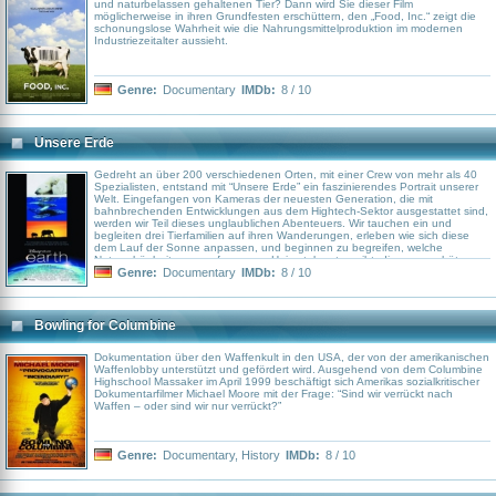
und naturbelassen gehaltenen Tier? Dann wird Sie dieser Film
möglicherweise in ihren Grundfesten erschüttern, den „Food, Inc.“ zeigt die
schonungslose Wahrheit wie die Nahrungsmittelproduktion im modernen
Industriezeitalter aussieht.
Genre:
Documentary
IMDb:
8 / 10
Unsere Erde
Gedreht an über 200 verschiedenen Orten, mit einer Crew von mehr als 40
Spezialisten, entstand mit “Unsere Erde” ein faszinierendes Portrait unserer
Welt. Eingefangen von Kameras der neuesten Generation, die mit
bahnbrechenden Entwicklungen aus dem Hightech-Sektor ausgestattet sind,
werden wir Teil dieses unglaublichen Abenteuers. Wir tauchen ein und
begleiten drei Tierfamilien auf ihren Wanderungen, erleben wie sich diese
dem Lauf der Sonne anpassen, und beginnen zu begreifen, welche
Naturschönheiten es auf unserem Heimatplaneten gibt, die es zu schützen
gilt.
Genre:
Documentary
IMDb:
8 / 10
Bowling for Columbine
Dokumentation über den Waffenkult in den USA, der von der amerikanischen
Waffenlobby unterstützt und gefördert wird. Ausgehend von dem Columbine
Highschool Massaker im April 1999 beschäftigt sich Amerikas sozialkritischer
Dokumentarfilmer Michael Moore mit der Frage: “Sind wir verrückt nach
Waffen – oder sind wir nur verrückt?”
Genre:
Documentary
,
History
IMDb:
8 / 10